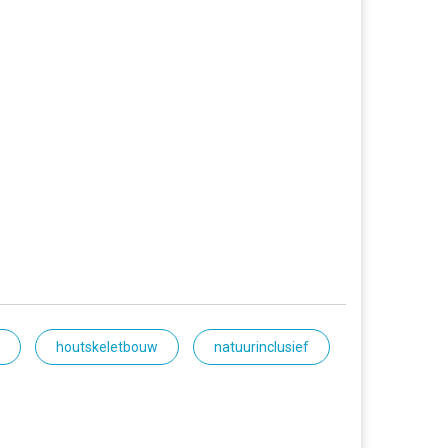
houtskeletbouw
natuurinclusief