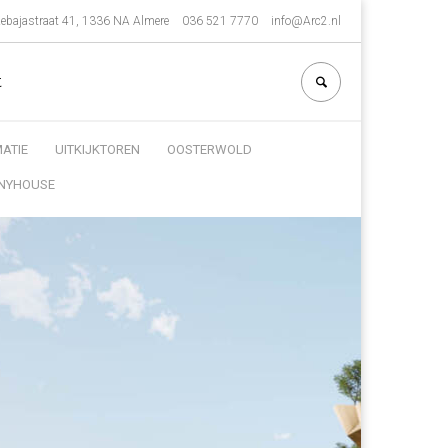
ebajastraat 41, 1336 NA Almere
036 521 7770
info@Arc2.nl
t
ATIE
UITKIJKTOREN
OOSTERWOLD
INYHOUSE