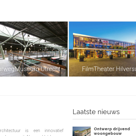
orwegMuseum Utrecht
FilmTheater Hilver
Laatste nieuws
Ontwerp drijvend
chitectuur is een innovatief
woongebouw