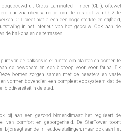
 opgebouwd uit Cross Laminated Timber (CLT), oftewel
edere duurzaamheidsambitie om de uitstoot van CO2 te
ken. CLT biedt niet alleen een hoge sterkte en stijfheid,
straling in het interieur van het gebouw. Ook aan de
van de balkons en de terrassen.
e punt van de balkons is er ruimte om planten en bomen te
 aan de bewoners en een biotoop voor voor fauna. Elk
 Deze bomen zorgen samen met de heesters en vaste
oren en vormen bovendien een compleet ecosysteem dat de
n biodiversiteit in de stad.
k bij aan een gezond binnenklimaat: het reguleert de
voel van comfort en geborgenheid. De StarTower toont
n bijdraagt aan de milieudoelstellingen, maar ook aan het