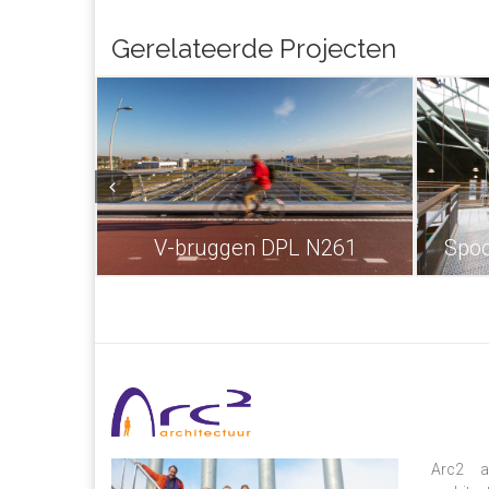
Gerelateerde Projecten
V-bruggen DPL N261
Spo
Arc2 ar