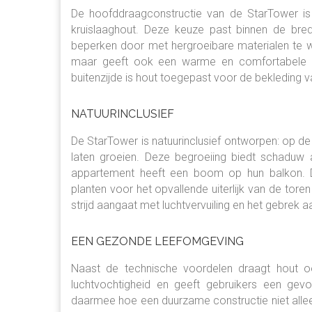
De hoofddraagconstructie van de StarTower is
kruislaaghout. Deze keuze past binnen de br
beperken door met hergroeibare materialen te wer
maar geeft ook een warme en comfortabele uit
buitenzijde is hout toegepast voor de bekleding 
NATUURINCLUSIEF
De StarTower is natuurinclusief ontworpen: op d
laten groeien. Deze begroeiing biedt schaduw
appartement heeft een boom op hun balkon.
planten voor het opvallende uiterlijk van de t
strijd aangaat met luchtvervuiling en het gebrek aa
EEN GEZONDE LEEFOMGEVING
Naast de technische voordelen draagt hout oo
luchtvochtigheid en geeft gebruikers een ge
daarmee hoe een duurzame constructie niet allee