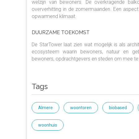
welzijn van bewoners. De overkragende balko
oververhitting in de zomermaanden. Een aspect 
opwarmend klimaat.
DUURZAME TOEKOMST
De StarTower laat zien wat mogelijk is als arch
ecosysteem waarin bewoners, natuur en ge
bewoners, opdrachtgevers en steden om mee te
Tags
Almere
woontoren
biobased
woonhuis