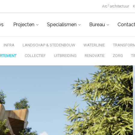
2
Arc
architectuur
K
ws
Projecten
Specialismen
Bureau
Contac
INFRA
LANDSCHAP & STEDENBOUW
WATERLINIE
TRANSFORM
ARTEMENT
COLLECTIEF
UITBREIDING
RENOVATIE
ZORG
T