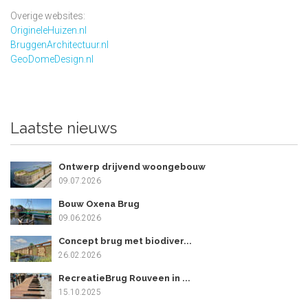
Overige websites:
OrigineleHuizen.nl
BruggenArchitectuur.nl
GeoDomeDesign.nl
Laatste nieuws
Ontwerp drijvend woongebouw
09.07.2026
Bouw Oxena Brug
09.06.2026
Concept brug met biodiver...
26.02.2026
RecreatieBrug Rouveen in ...
15.10.2025