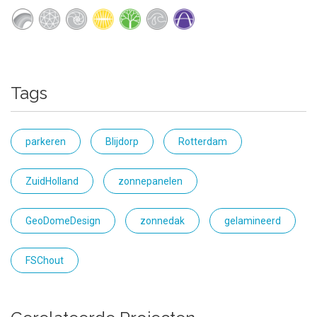
Tags
parkeren
Blijdorp
Rotterdam
ZuidHolland
zonnepanelen
GeoDomeDesign
zonnedak
gelamineerd
FSChout