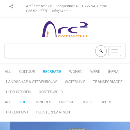
2
Arc
architectuur
Kebajastraat 41, 1336 NA Almere
036 521 7770
info@Arc2.nl
Toggle
navigati
ALL
CULTUUR
RECREATIE
WONEN
WERK
INFRA
LANDSCHAP & STEDENBOUW
WATERLINIE
TRANSFORMATIE
UITKIJKTOREN
OOSTERWOLD
ALL
ZOO
CONGRES
HORECA
HOTEL
SPORT
UITKIJKPUNT
PLEISTERPLAATSEN