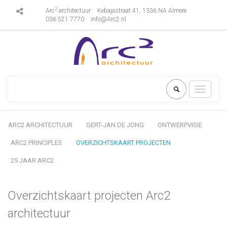
2
Arc
architectuur
Kebajastraat 41, 1336 NA Almere
036 521 7770
info@Arc2.nl
Toggle
navigati
ARC2 ARCHITECTUUR
GERT-JAN DE JONG
ONTWERPVISIE
ARC2 PRINCIPLES
OVERZICHTSKAART PROJECTEN
25 JAAR ARC2
Overzichtskaart projecten Arc2
architectuur