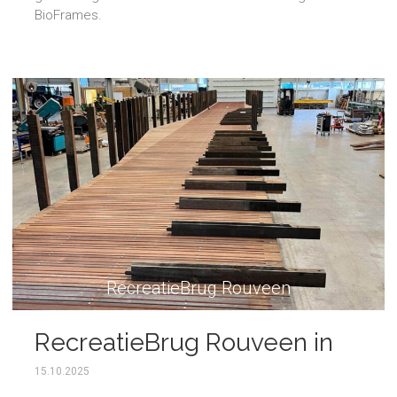
BioFrames.
RecreatieBrug Rouveen
RecreatieBrug Rouveen in
uitvoering
15.10.2025