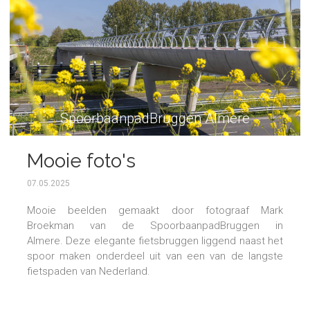
SpoorbaanpadBruggen Almere
Mooie foto's
SpoorbaanpadBruggen
07.05.2025
Mooie beelden gemaakt door fotograaf Mark
Broekman van de SpoorbaanpadBruggen in
Almere. Deze elegante fietsbruggen liggend naast het
spoor maken onderdeel uit van een van de langste
fietspaden van Nederland.