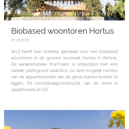
Biobased woontoren Hortus Almere
Biobased woontoren Hortus
Almere
07.05.2025
Arc2 heeft een ontwerp gemaakt voor een biobased
woontoren in de groene woonwijk Hortus in Almere.
De karakteristieke StarTower is ontworpen met een
radiale plattegrond waardoor zo veel mogelijk ruimtes
van de appartementen aan de gevel kunnen komen te
liggen. De hoofddraagconstructie van de toren is
opgebouwd uit CLT.