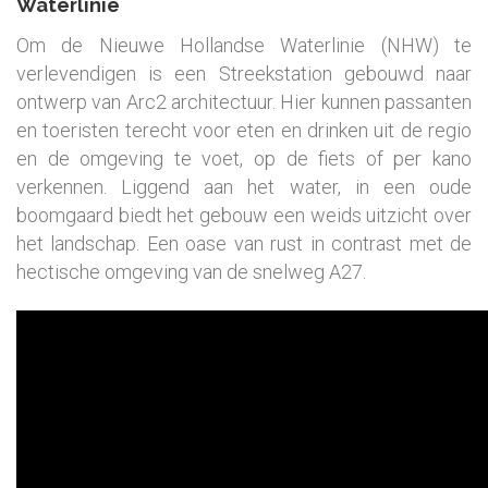
Waterlinie
Om de Nieuwe Hollandse Waterlinie (NHW) te
verlevendigen is een Streekstation gebouwd naar
ontwerp van Arc2 architectuur. Hier kunnen passanten
en toeristen terecht voor eten en drinken uit de regio
en de omgeving te voet, op de fiets of per kano
verkennen. Liggend aan het water, in een oude
boomgaard biedt het gebouw een weids uitzicht over
het landschap. Een oase van rust in contrast met de
hectische omgeving van de snelweg A27.