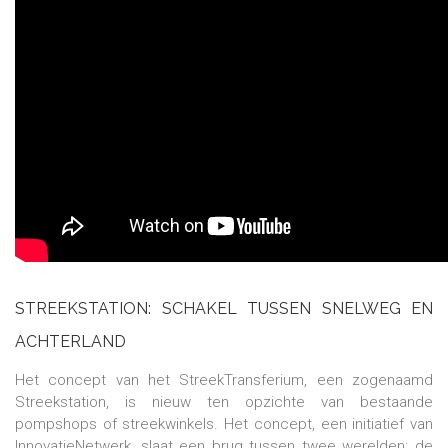
STREEKSTATION: SCHAKEL TUSSEN SNELWEG EN
ACHTERLAND
Het concept van het StreekTransferium, een zogenaamd
Streekstation, is nieuw ten opzichte van bestaande
pompshops of streekwinkels. Het concept, een initiatief van
InnovatieNetwerk, slaat een brug tussen twee werelden: de