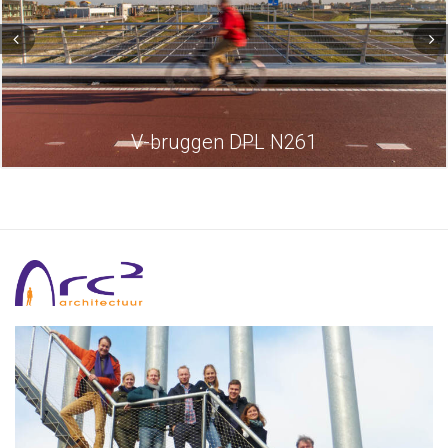
V-bruggen DPL N261