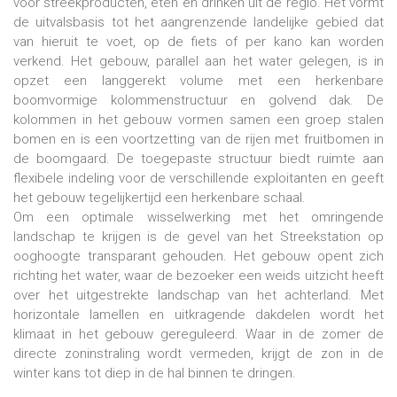
voor streekproducten, eten en drinken uit de regio. Het vormt
de uitvalsbasis tot het aangrenzende landelijke gebied dat
van hieruit te voet, op de fiets of per kano kan worden
verkend. Het gebouw, parallel aan het water gelegen, is in
opzet een langgerekt volume met een herkenbare
boomvormige kolommenstructuur en golvend dak. De
kolommen in het gebouw vormen samen een groep stalen
bomen en is een voortzetting van de rijen met fruitbomen in
de boomgaard. De toegepaste structuur biedt ruimte aan
flexibele indeling voor de verschillende exploitanten en geeft
het gebouw tegelijkertijd een herkenbare schaal.
Om een optimale wisselwerking met het omringende
landschap te krijgen is de gevel van het Streekstation op
ooghoogte transparant gehouden. Het gebouw opent zich
richting het water, waar de bezoeker een weids uitzicht heeft
over het uitgestrekte landschap van het achterland. Met
horizontale lamellen en uitkragende dakdelen wordt het
klimaat in het gebouw gereguleerd. Waar in de zomer de
directe zoninstraling wordt vermeden, krijgt de zon in de
winter kans tot diep in de hal binnen te dringen.