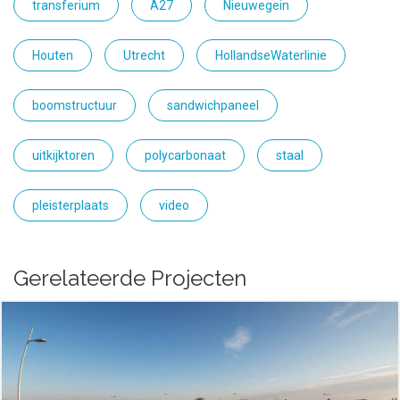
transferium
A27
Nieuwegein
Houten
Utrecht
HollandseWaterlinie
boomstructuur
sandwichpaneel
uitkijktoren
polycarbonaat
staal
pleisterplaats
video
Gerelateerde Projecten