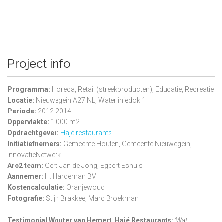
Project info
Programma:
H
oreca, Retail (streekproducten), Educatie, Recreatie
Locatie:
Nieuwegein A27 NL, Waterliniedok 1
Periode:
2012-2014
Oppervlakte:
1.000 m2
Opdrachtgever:
Hajé restaurants
Initiatiefnemers:
Gemeente Houten, Gemeente Nieuwegein,
InnovatieNetwerk
Arc2 team:
Gert-Jan de Jong, Egbert Eshuis
Aannemer:
H. Hardeman BV
Kostencalculatie:
Oranjewoud
Fotografie:
Stijn Brakkee, Marc Broekman
Testimonial Wouter van Hemert, Hajé Restaurants:
‘Wat