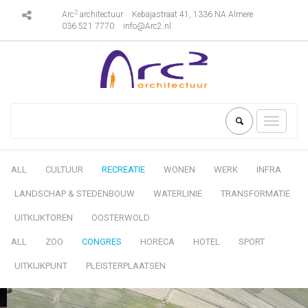
2
Arc
architectuur
Kebajastraat 41, 1336 NA Almere
036 521 7770
info@Arc2.nl
Toggle
navigati
ALL
CULTUUR
RECREATIE
WONEN
WERK
INFRA
LANDSCHAP & STEDENBOUW
WATERLINIE
TRANSFORMATIE
UITKIJKTOREN
OOSTERWOLD
ALL
ZOO
CONGRES
HORECA
HOTEL
SPORT
UITKIJKPUNT
PLEISTERPLAATSEN