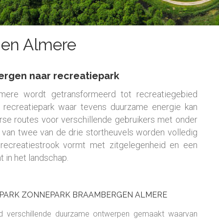
en Almere
ergen naar recreatiepark
lmere wordt getransformeerd tot recreatiegebied
s recreatiepark waar tevens duurzame energie kan
rse routes voor verschillende gebruikers met onder
 van twee van de drie stortheuvels worden volledig
recreatiestrook vormt met zitgelegenheid en een
 in het landschap.
PARK ZONNEPARK BRAAMBERGEN ALMERE
bied verschillende duurzame ontwerpen gemaakt waarvan