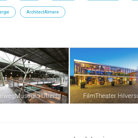
ergie
ArchitectAlmere
orwegMuseum Utrecht
FilmTheater Hilver