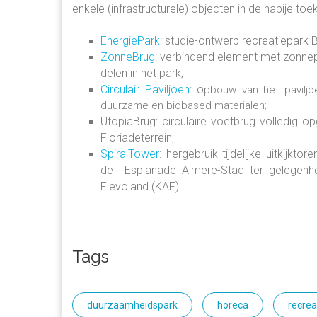
enkele (infrastructurele) objecten in de nabije to
EnergiePark
: studie-ontwerp recreatiepark
ZonneBrug
: verbindend element met zonne
delen in het park;
Circulair Paviljoen
: o
pbouw van het paviljoe
duurzame en biobased materialen;
UtopiaBrug: circulaire voetbrug volledig
Floriadeterrein;
SpiralTower
: hergebruik tijdelijke uitkijkto
de Esplanade Almere-Stad ter gelegenhei
Flevoland (KAF).
Tags
duurzaamheidspark
horeca
recrea