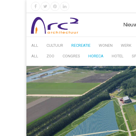
Nieu
ALL
CULTUUR
RECREATIE
WONEN
WERK
ALL
ZOO
CONGRES
HORECA
HOTEL
S