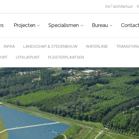
2
Arc
architectuur
K
ws
Projecten
Specialismen
Bureau
Contac
INFRA
LANDSCHAP & STEDENBOUW
WATERLINIE
TRANSFORM
PORT
UITKIJKPUNT
PLEISTERPLAATSEN