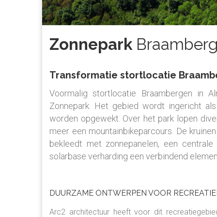
Zonnepark
Braamberg
Transformatie stortlocatie Braamb
Voormalig stortlocatie Braambergen in A
Zonnepark. Het gebied wordt ingericht al
worden opgewekt. Over het park lopen dive
meer een mountainbikeparcours. De kruinen
bekleedt met zonnepanelen, een centrale 
solarbase verharding een verbindend element
DUURZAME ONTWERPEN VOOR RECREATIE
Arc2 architectuur heeft voor dit recreatiege