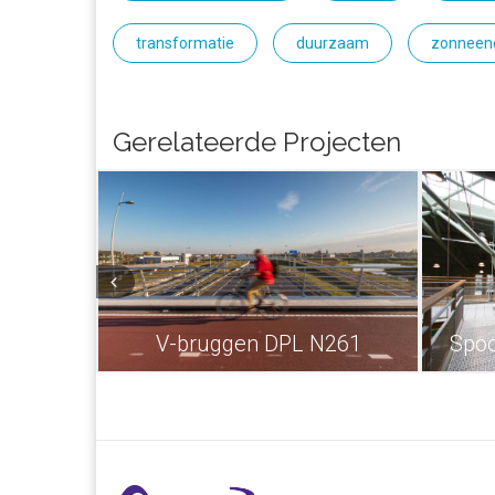
transformatie
duurzaam
zonneen
Gerelateerde Projecten
V-bruggen DPL N261
Spo