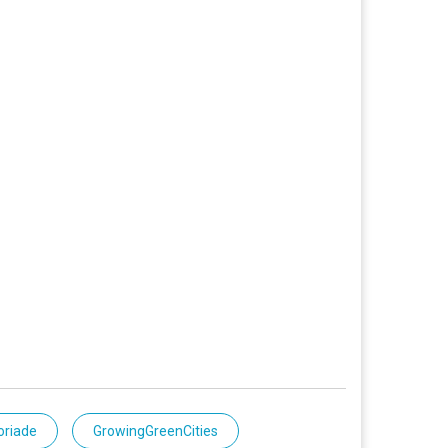
oriade
GrowingGreenCities