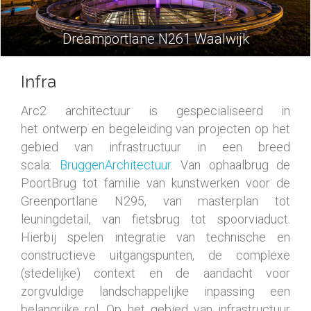
Dreamportlane N261 Waalwijk
Infra
Arc2 architectuur is gespecialiseerd in
het ontwerp en begeleiding van projecten op het
gebied van infrastructuur in een breed
scala:
BruggenArchitectuur
. Van ophaalbrug de
PoortBrug tot familie van kunstwerken voor de
Greenportlane N295, van masterplan tot
leuningdetail, van fietsbrug tot spoorviaduct.
Hierbij spelen integratie van technische en
constructieve uitgangspunten, de complexe
(stedelijke) context en de aandacht voor
zorgvuldige landschappelijke inpassing een
belangrijke rol. Op het gebied van infrastructuur