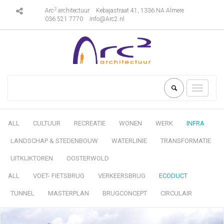
2
Arc
architectuur
Kebajastraat 41, 1336 NA Almere
036 521 7770
info@Arc2.nl
Toggle
navigati
ALL
CULTUUR
RECREATIE
WONEN
WERK
INFRA
LANDSCHAP & STEDENBOUW
WATERLINIE
TRANSFORMATIE
UITKIJKTOREN
OOSTERWOLD
ALL
VOET- FIETSBRUG
VERKEERSBRUG
ECODUCT
TUNNEL
MASTERPLAN
BRUGCONCEPT
CIRCULAIR