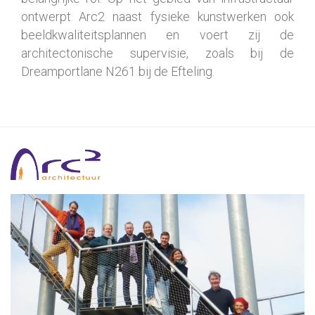
ontwerpt Arc2 naast fysieke kunstwerken ook
beeldkwaliteitsplannen en voert zij de
architectonische supervisie, zoals bij de
Dreamportlane N261 bij de Efteling.