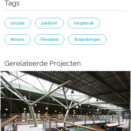
Tags
circulair
paviljoen
hergebruik
Almere
Flevoland
Braambergen
Gerelateerde Projecten