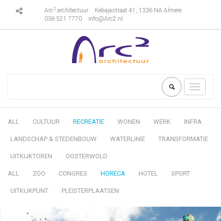
2
Arc
architectuur
Kebajastraat 41, 1336 NA Almere
036 521 7770
info@Arc2.nl
Toggle
navigati
ALL
CULTUUR
RECREATIE
WONEN
WERK
INFRA
LANDSCHAP & STEDENBOUW
WATERLINIE
TRANSFORMATIE
UITKIJKTOREN
OOSTERWOLD
ALL
ZOO
CONGRES
HORECA
HOTEL
SPORT
UITKIJKPUNT
PLEISTERPLAATSEN