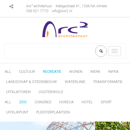
2
Arc
architectuur
Kebajastraat 41, 1336 NA Almere
036 521 7770
info@Arc2.nl
Toggle
navigati
ALL
CULTUUR
RECREATIE
WONEN
WERK
INFRA
LANDSCHAP & STEDENBOUW
WATERLINIE
TRANSFORMATIE
UITKIJKTOREN
OOSTERWOLD
ALL
ZOO
CONGRES
HORECA
HOTEL
SPORT
UITKIJKPUNT
PLEISTERPLAATSEN