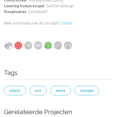
Constructeur:
Adviesbureau Lüning
Levering houten koepel
: GeoDomeDesign
Visualisaties:
Comedia3D
Meer informatie over dit concept?
Contact
Tags
voliere
zoo
dome
concept
Gerelateerde Projecten