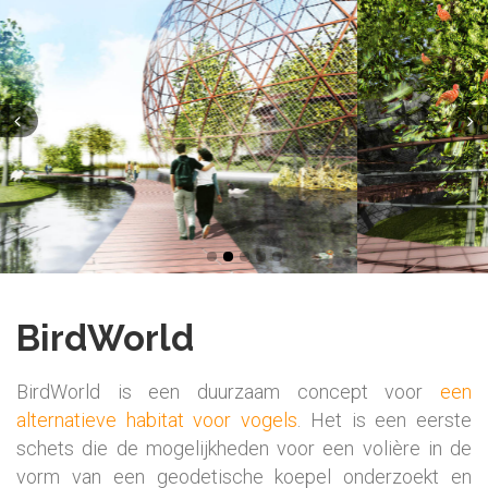
BirdWorld
BirdWorld is een duurzaam concept voor
een
alternatieve habitat voor vogels
. Het is een eerste
schets die de mogelijkheden voor een volière in de
vorm van een geodetische koepel onderzoekt en