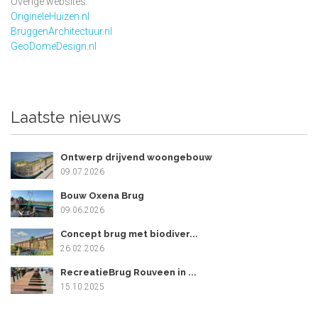
Overige websites:
OrigineleHuizen.nl
BruggenArchitectuur.nl
GeoDomeDesign.nl
Laatste nieuws
Ontwerp drijvend woongebouw
09.07.2026
Bouw Oxena Brug
09.06.2026
Concept brug met biodiver...
26.02.2026
RecreatieBrug Rouveen in ...
15.10.2025