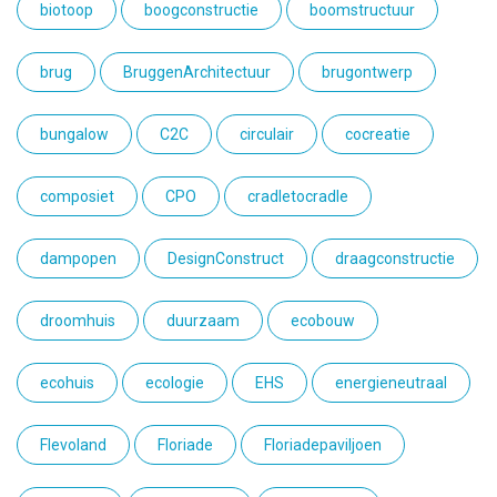
biotoop
boogconstructie
boomstructuur
brug
BruggenArchitectuur
brugontwerp
bungalow
C2C
circulair
cocreatie
composiet
CPO
cradletocradle
dampopen
DesignConstruct
draagconstructie
droomhuis
duurzaam
ecobouw
ecohuis
ecologie
EHS
energieneutraal
Flevoland
Floriade
Floriadepaviljoen