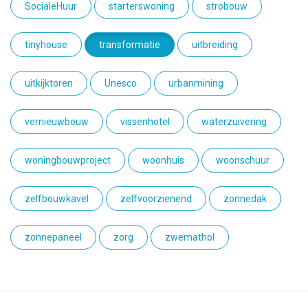
SocialeHuur
starterswoning
strobouw
tinyhouse
transformatie
uitbreiding
uitkijktoren
Unesco
urbanmining
vernieuwbouw
vissenhotel
waterzuivering
woningbouwproject
woonhuis
woonschuur
zelfbouwkavel
zelfvoorzienend
zonnedak
zonnepaneel
zorg
zwemathol