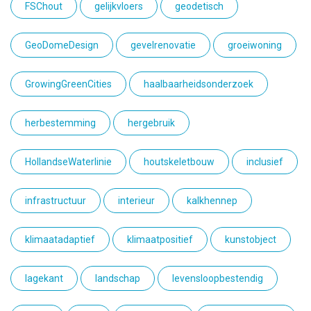
FSChout
gelijkvloers
geodetisch
GeoDomeDesign
gevelrenovatie
groeiwoning
GrowingGreenCities
haalbaarheidsonderzoek
herbestemming
hergebruik
HollandseWaterlinie
houtskeletbouw
inclusief
infrastructuur
interieur
kalkhennep
klimaatadaptief
klimaatpositief
kunstobject
lagekant
landschap
levensloopbestendig