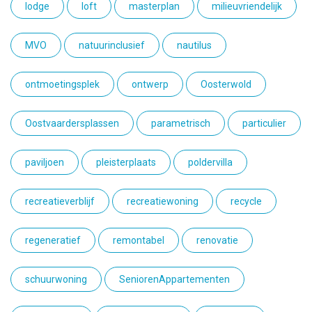
lodge
loft
masterplan
milieuvriendelijk
MVO
natuurinclusief
nautilus
ontmoetingsplek
ontwerp
Oosterwold
Oostvaardersplassen
parametrisch
particulier
paviljoen
pleisterplaats
poldervilla
recreatieverblijf
recreatiewoning
recycle
regeneratief
remontabel
renovatie
schuurwoning
SeniorenAppartementen