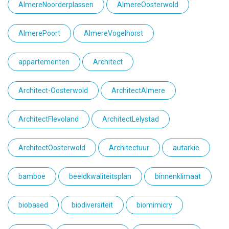
AlmereNoorderplassen
AlmereOosterwold
AlmerePoort
AlmereVogelhorst
appartementen
Architect
Architect-Oosterwold
ArchitectAlmere
ArchitectFlevoland
ArchitectLelystad
ArchitectOosterwold
Architectuur
autarkie
bamboe
beeldkwaliteitsplan
binnenklimaat
biobased
biodiversiteit
biomimicry