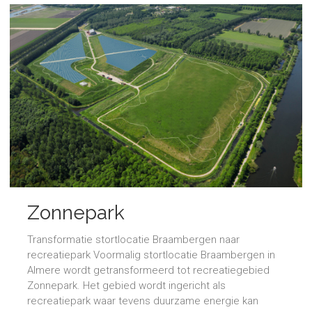
Zonnepark
Transformatie stortlocatie Braambergen naar
recreatiepark Voormalig stortlocatie Braambergen in
Almere wordt getransformeerd tot recreatiegebied
Zonnepark. Het gebied wordt ingericht als
recreatiepark waar tevens duurzame energie kan