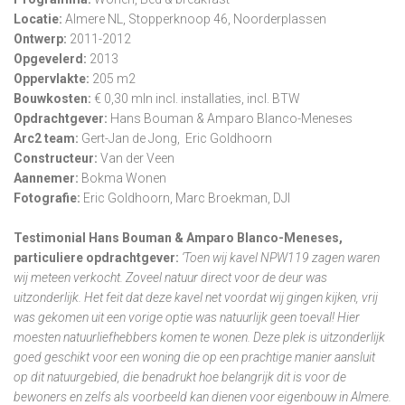
Locatie:
Almere NL, Stopperknoop 46, Noorderplassen
Ontwerp:
2011-2012
Opgevelerd:
2013
Oppervlakte:
205 m2
Bouwkosten:
€ 0,30 mln incl. installaties, incl. BTW
Opdrachtgever:
Hans Bouman & Amparo Blanco-Meneses
Arc2 team:
Gert-Jan de Jong, Eric Goldhoorn
Constructeur:
Van der Veen
Aannemer:
Bokma Wonen
Fotografie:
Eric Goldhoorn, Marc Broekman, DJI
Testimonial Hans Bouman & Amparo Blanco-Meneses,
particuliere opdrachtgever:
‘Toen wij kavel NPW119 zagen waren
wij meteen verkocht. Zoveel natuur direct voor de deur was
uitzonderlijk. Het feit dat deze kavel net voordat wij gingen kijken, vrij
was gekomen uit een vorige optie was natuurlijk geen toeval! Hier
moesten natuurliefhebbers komen te wonen. Deze plek is uitzonderlijk
goed geschikt voor een woning die op een prachtige manier aansluit
op dit natuurgebied, die benadrukt hoe belangrijk dit is voor de
bewoners en zelfs als voorbeeld kan dienen voor eigenbouw in Almere.