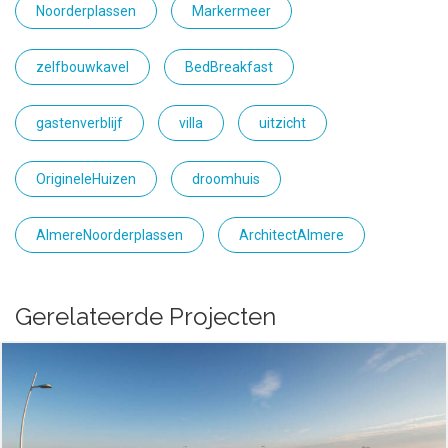
Noorderplassen
Markermeer
zelfbouwkavel
BedBreakfast
gastenverblijf
villa
uitzicht
OrigineleHuizen
droomhuis
AlmereNoorderplassen
ArchitectAlmere
Gerelateerde Projecten