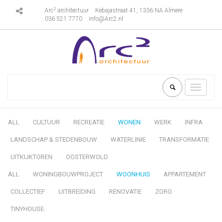
2
Arc
architectuur
Kebajastraat 41, 1336 NA Almere
036 521 7770
info@Arc2.nl
Toggle
navigati
ALL
CULTUUR
RECREATIE
WONEN
WERK
INFRA
LANDSCHAP & STEDENBOUW
WATERLINIE
TRANSFORMATIE
UITKIJKTOREN
OOSTERWOLD
ALL
WONINGBOUWPROJECT
WOONHUIS
APPARTEMENT
COLLECTIEF
UITBREIDING
RENOVATIE
ZORG
TINYHOUSE