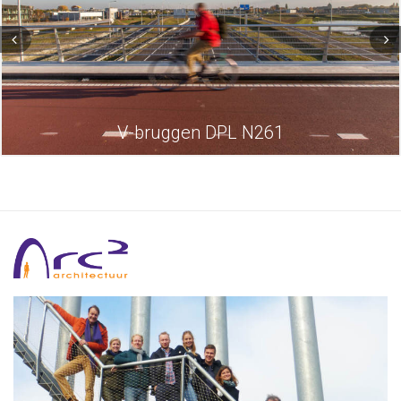
V-bruggen DPL N261