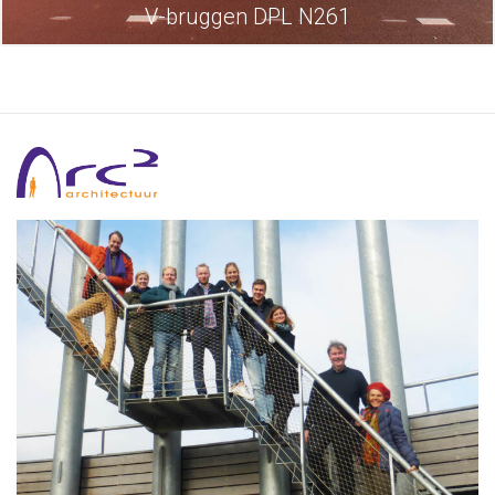
V-bruggen DPL N261