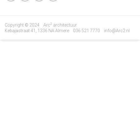
2
Copyright © 2024
Arc
architectuur
Kebajastraat 41, 1336 NA Almere
036 521 7770
info@Arc2.nl