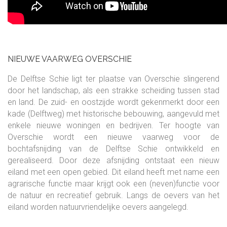
NIEUWE VAARWEG OVERSCHIE
De Delftse Schie ligt ter plaatse van Overschie slingerend
door het landschap, als een strakke scheiding tussen stad
en land. De zuid- en oostzijde wordt gekenmerkt door een
kade (Delftweg) met historische bebouwing, aangevuld met
enkele nieuwe woningen en bedrijven. Ter hoogte van
Overschie wordt een nieuwe vaarweg voor de
bochtafsnijding van de Delftse Schie ontwikkeld en
gerealiseerd. Door deze afsnijding ontstaat een nieuw
eiland met een open gebied. Dit eiland heeft met name een
agrarische functie maar krijgt ook een (neven)functie voor
de natuur en recreatief gebruik. Langs de oevers van het
eiland worden natuurvriendelijke oevers aangelegd.