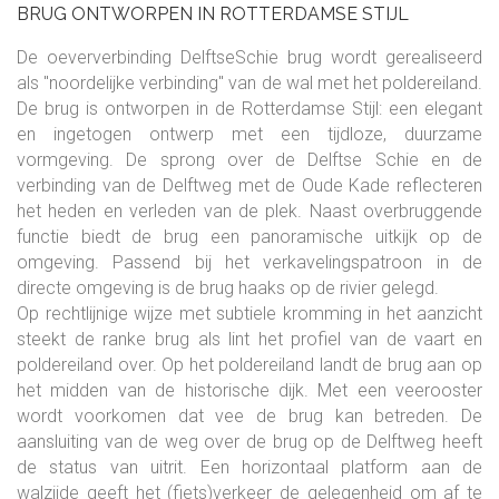
BRUG ONTWORPEN IN ROTTERDAMSE STIJL
De oeververbinding DelftseSchie brug wordt gerealiseerd
als "noordelijke verbinding" van de wal met het poldereiland.
De brug is ontworpen in de Rotterdamse Stijl: een elegant
en ingetogen ontwerp met een tijdloze, duurzame
vormgeving. De sprong over de Delftse Schie en de
verbinding van de Delftweg met de Oude Kade reflecteren
het heden en verleden van de plek. Naast overbruggende
functie biedt de brug een panoramische uitkijk op de
omgeving. Passend bij het verkavelingspatroon in de
directe omgeving is de brug haaks op de rivier gelegd.
Op rechtlijnige wijze met subtiele kromming in het aanzicht
steekt de ranke brug als lint het profiel van de vaart en
poldereiland over. Op het poldereiland landt de brug aan op
het midden van de historische dijk. Met een veerooster
wordt voorkomen dat vee de brug kan betreden. De
aansluiting van de weg over de brug op de Delftweg heeft
de status van uitrit. Een horizontaal platform aan de
walzijde geeft het (fiets)verkeer de gelegenheid om af te