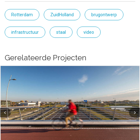
Rotterdam
ZuidHolland
brugontwerp
infrastructuur
staal
video
Gerelateerde Projecten