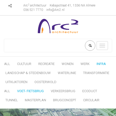
2
Arc
architectuur
Kebajastraat 41, 1336 NA Almere
036 521 7770
info@Arc2.nl
Toggle
navigati
ALL
CULTUUR
RECREATIE
WONEN
WERK
INFRA
LANDSCHAP & STEDENBOUW
WATERLINIE
TRANSFORMATIE
UITKIJKTOREN
OOSTERWOLD
ALL
VOET- FIETSBRUG
VERKEERSBRUG
ECODUCT
TUNNEL
MASTERPLAN
BRUGCONCEPT
CIRCULAIR