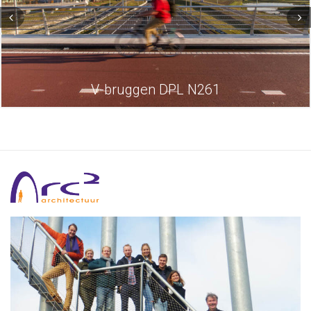
V-bruggen DPL N261