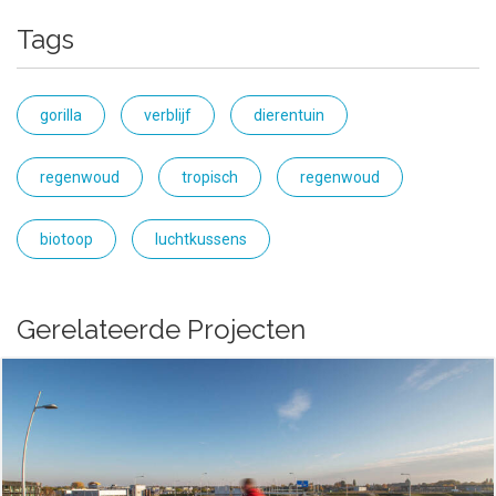
Tags
gorilla
verblijf
dierentuin
regenwoud
tropisch
regenwoud
biotoop
luchtkussens
Gerelateerde Projecten