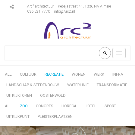
2
Arc
architectuur
Kebajastraat 41, 1336 NA Almere
036 521 7770
info@Arc2.nl
Toggle
navigati
ALL
CULTUUR
RECREATIE
WONEN
WERK
INFRA
LANDSCHAP & STEDENBOUW
WATERLINIE
TRANSFORMATIE
UITKIJKTOREN
OOSTERWOLD
ALL
ZOO
CONGRES
HORECA
HOTEL
SPORT
UITKIJKPUNT
PLEISTERPLAATSEN