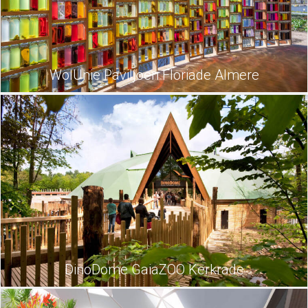
WolUnie Paviljoen Floriade Almere
DinoDome GaiaZOO Kerkrade