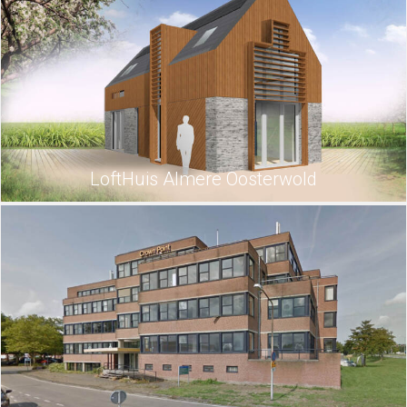
LoftHuis Almere Oosterwold