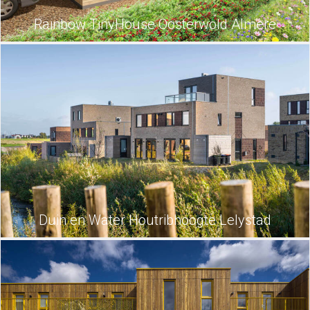
Rainbow TinyHouse Oosterwold Almere
Duin en Water Houtribhoogte Lelystad