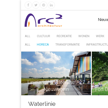
Nieu
ALL
CULTUUR
RECREATIE
WONEN
WERK
ALL
HORECA
TRANSFORMATIE
INFRASTRUCT
Linielanding Waterlinie A27
Nieuwegein
Fort 
Waterlinie