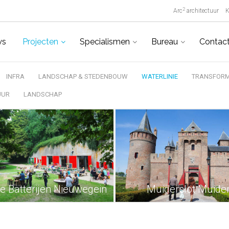
2
Arc
architectuur
K
ws
Projecten
Specialismen
Bureau
Contac
INFRA
LANDSCHAP & STEDENBOUW
WATERLINIE
TRANSFORM
UUR
LANDSCHAP
De Batterijen Nieuwegein
Muiderslot Muide