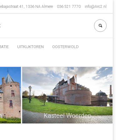
ebajastraat 41, 1336 NA Almere
036 521 7770
info@Arc2.nl
t
ATIE
UITKIJKTOREN
OOSTERWOLD
n
Kasteel Woerden