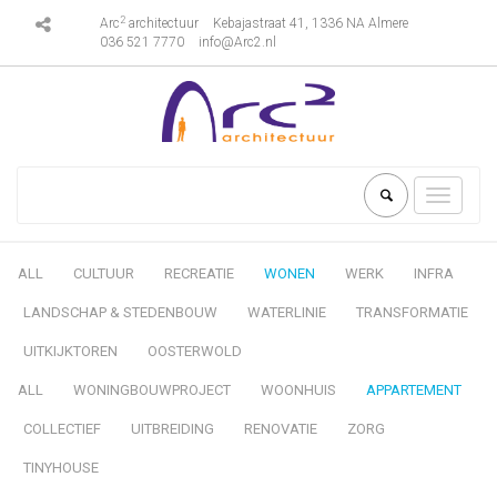
2
Arc
architectuur
Kebajastraat 41, 1336 NA Almere
036 521 7770
info@Arc2.nl
Toggle
navigati
ALL
CULTUUR
RECREATIE
WONEN
WERK
INFRA
LANDSCHAP & STEDENBOUW
WATERLINIE
TRANSFORMATIE
UITKIJKTOREN
OOSTERWOLD
ALL
WONINGBOUWPROJECT
WOONHUIS
APPARTEMENT
COLLECTIEF
UITBREIDING
RENOVATIE
ZORG
TINYHOUSE