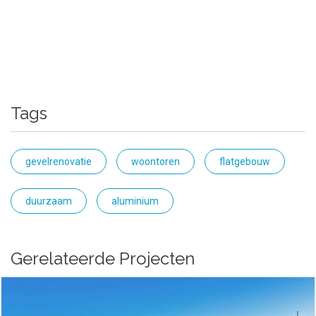
Tags
gevelrenovatie
woontoren
flatgebouw
duurzaam
aluminium
Gerelateerde Projecten