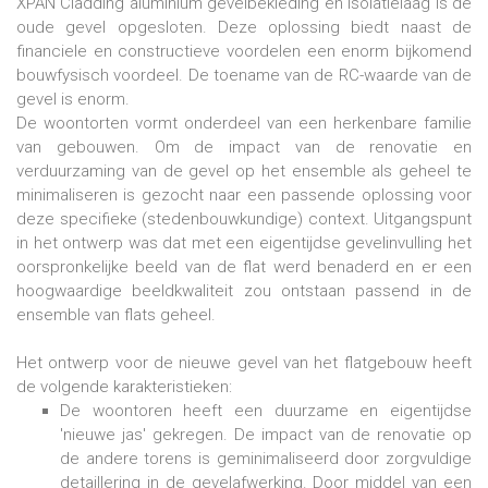
XPAN Cladding aluminium gevelbekleding en isolatielaag is de
oude gevel opgesloten. Deze oplossing biedt naast de
financiele en constructieve voordelen een enorm bijkomend
bouwfysisch voordeel. De toename van de RC-waarde van de
gevel is enorm.
De woontorten vormt onderdeel van een herkenbare familie
van gebouwen. Om de impact van de renovatie en
verduurzaming van de gevel op het ensemble als geheel te
minimaliseren is gezocht naar een passende oplossing voor
deze specifieke (stedenbouwkundige) context. Uitgangspunt
in het ontwerp was dat met een eigentijdse gevelinvulling het
oorspronkelijke beeld van de flat werd benaderd en er een
hoogwaardige beeldkwaliteit zou ontstaan passend in de
ensemble van flats geheel.
Het ontwerp voor de nieuwe gevel van het flatgebouw heeft
de volgende karakteristieken:
De woontoren heeft een duurzame en eigentijdse
'nieuwe jas' gekregen. De impact van de renovatie op
de andere torens is geminimaliseerd door zorgvuldige
detaillering in de gevelafwerking. Door middel van een