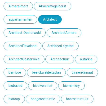
AlmerePoort
AlmereVogelhorst
appartementen
Architect
Architect-Oosterwold
ArchitectAlmere
ArchitectFlevoland
ArchitectLelystad
ArchitectOosterwold
Architectuur
autarkie
bamboe
beeldkwaliteitsplan
binnenklimaat
biobased
biodiversiteit
biomimicry
biotoop
boogconstructie
boomstructuur