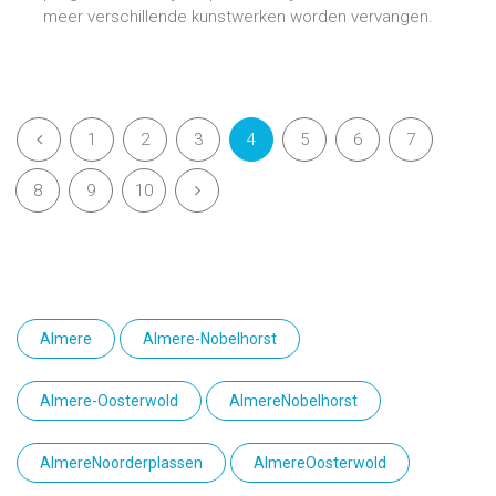
meer verschillende kunstwerken worden vervangen.
1
2
3
4
5
6
7
8
9
10
Almere
Almere-Nobelhorst
Almere-Oosterwold
AlmereNobelhorst
AlmereNoorderplassen
AlmereOosterwold