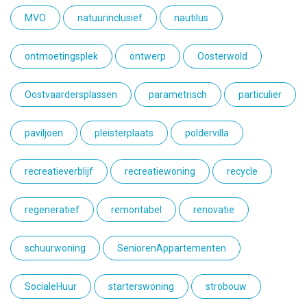
MVO
natuurinclusief
nautilus
ontmoetingsplek
ontwerp
Oosterwold
Oostvaardersplassen
parametrisch
particulier
paviljoen
pleisterplaats
poldervilla
recreatieverblijf
recreatiewoning
recycle
regeneratief
remontabel
renovatie
schuurwoning
SeniorenAppartementen
SocialeHuur
starterswoning
strobouw