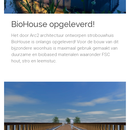
BioHouse opgeleverd!
Het door Arc2 architectuur ontworpen strobouwhuis
BioHouse is onlangs opgeleverd! Voor de bouw van dit
bijzondere woonhuis is maximaal gebruik gemaakt van
duurzame en biobased materialen waaronder FSC
hout, stro en leemstuc.