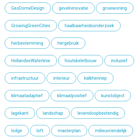
GeoDomeDesign
gevelrenovatie
groeiwoning
GrowingGreenCities
haalbaarheidsonderzoek
herbestemming
hergebruik
HollandseWaterlinie
houtskeletbouw
inclusief
infrastructuur
interieur
kalkhennep
klimaatadaptief
klimaatpositief
kunstobject
lagekant
landschap
levensloopbestendig
lodge
loft
masterplan
milieuvriendelijk