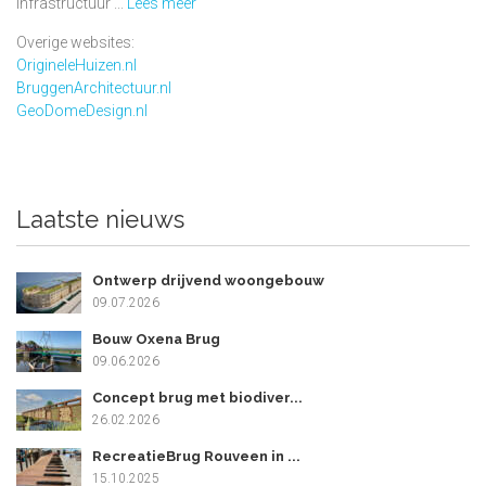
infrastructuur ...
Lees meer
Overige websites:
OrigineleHuizen.nl
BruggenArchitectuur.nl
GeoDomeDesign.nl
Laatste nieuws
Ontwerp drijvend woongebouw
09.07.2026
Bouw Oxena Brug
09.06.2026
Concept brug met biodiver...
26.02.2026
RecreatieBrug Rouveen in ...
15.10.2025