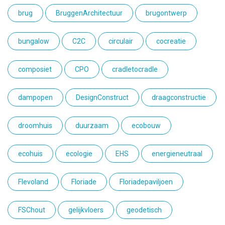
brug
BruggenArchitectuur
brugontwerp
bungalow
C2C
circulair
cocreatie
composiet
CPO
cradletocradle
dampopen
DesignConstruct
draagconstructie
droomhuis
duurzaam
ecobouw
ecohuis
ecologie
EHS
energieneutraal
Flevoland
Floriade
Floriadepaviljoen
FSChout
gelijkvloers
geodetisch