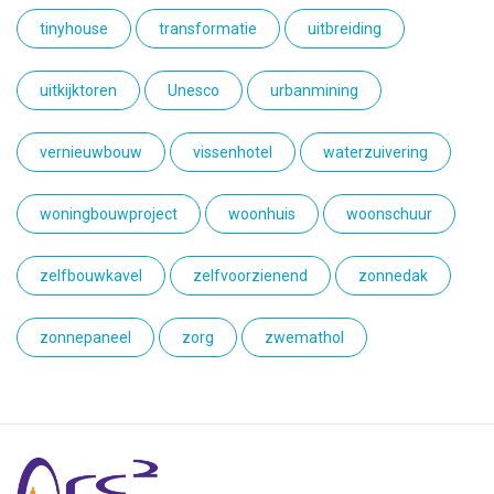
tinyhouse
transformatie
uitbreiding
uitkijktoren
Unesco
urbanmining
vernieuwbouw
vissenhotel
waterzuivering
woningbouwproject
woonhuis
woonschuur
zelfbouwkavel
zelfvoorzienend
zonnedak
zonnepaneel
zorg
zwemathol