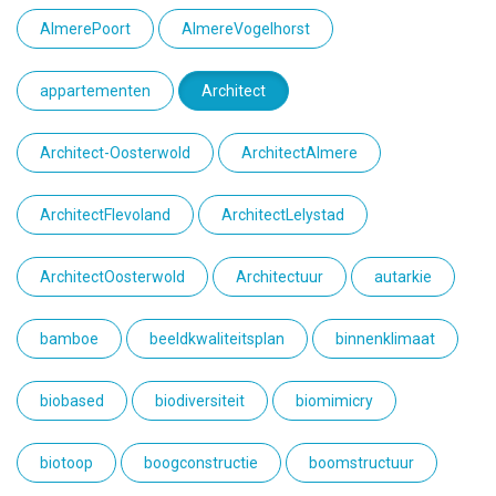
AlmerePoort
AlmereVogelhorst
appartementen
Architect
Architect-Oosterwold
ArchitectAlmere
ArchitectFlevoland
ArchitectLelystad
ArchitectOosterwold
Architectuur
autarkie
bamboe
beeldkwaliteitsplan
binnenklimaat
biobased
biodiversiteit
biomimicry
biotoop
boogconstructie
boomstructuur