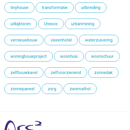
tinyhouse
transformatie
uitbreiding
uitkijktoren
Unesco
urbanmining
vernieuwbouw
vissenhotel
waterzuivering
woningbouwproject
woonhuis
woonschuur
zelfbouwkavel
zelfvoorzienend
zonnedak
zonnepaneel
zorg
zwemathol