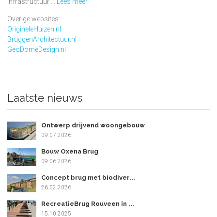
infrastructuur ...
Lees meer
Overige websites:
OrigineleHuizen.nl
BruggenArchitectuur.nl
GeoDomeDesign.nl
Laatste nieuws
Ontwerp drijvend woongebouw
09.07.2026
Bouw Oxena Brug
09.06.2026
Concept brug met biodiver...
26.02.2026
RecreatieBrug Rouveen in ...
15.10.2025