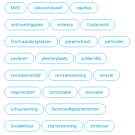
MVO
natuurinclusief
nautilus
ontmoetingsplek
ontwerp
Oosterwold
Oostvaardersplassen
parametrisch
particulier
paviljoen
pleisterplaats
poldervilla
recreatieverblijf
recreatiewoning
recycle
regeneratief
remontabel
renovatie
schuurwoning
SeniorenAppartementen
SocialeHuur
starterswoning
strobouw