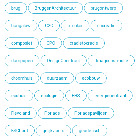
brug
BruggenArchitectuur
brugontwerp
bungalow
C2C
circulair
cocreatie
composiet
CPO
cradletocradle
dampopen
DesignConstruct
draagconstructie
droomhuis
duurzaam
ecobouw
ecohuis
ecologie
EHS
energieneutraal
Flevoland
Floriade
Floriadepaviljoen
FSChout
gelijkvloers
geodetisch