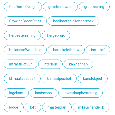
GeoDomeDesign
gevelrenovatie
groeiwoning
GrowingGreenCities
haalbaarheidsonderzoek
herbestemming
hergebruik
HollandseWaterlinie
houtskeletbouw
inclusief
infrastructuur
interieur
kalkhennep
klimaatadaptief
klimaatpositief
kunstobject
lagekant
landschap
levensloopbestendig
lodge
loft
masterplan
milieuvriendelijk