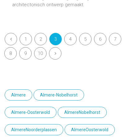
architectonisch ontwerp gemaakt.
1
2
3
4
5
6
7
8
9
10
Almere
Almere-Nobelhorst
Almere-Oosterwold
AlmereNobelhorst
AlmereNoorderplassen
AlmereOosterwold