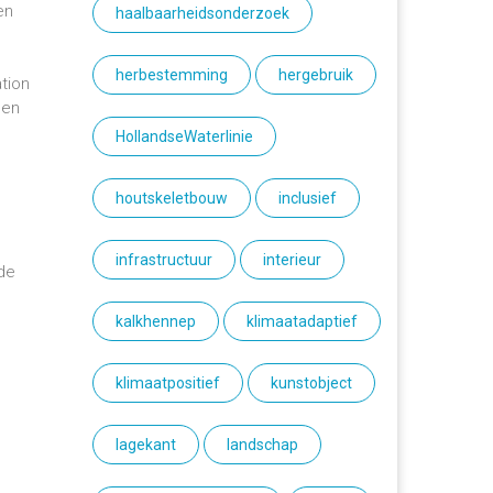
en
haalbaarheidsonderzoek
herbestemming
hergebruik
tion
 en
HollandseWaterlinie
houtskeletbouw
inclusief
infrastructuur
interieur
 de
kalkhennep
klimaatadaptief
klimaatpositief
kunstobject
lagekant
landschap