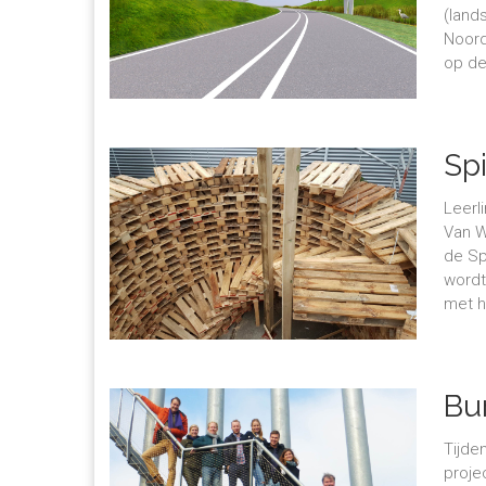
(land
Noord
op de
Sp
Leerl
Van W
de Sp
wordt
met h
Bu
Tijde
proje