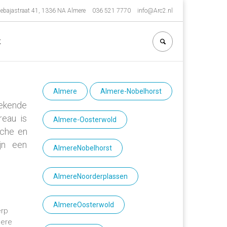
ebajastraat 41, 1336 NA Almere
036 521 7770
info@Arc2.nl
t
Almere
Almere-Nobelhorst
rekende
reau is
Almere-Oosterwold
sche en
jn een
AlmereNobelhorst
AlmereNoorderplassen
AlmereOosterwold
erp
dere