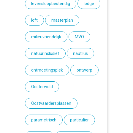
levensloopbestendig
lodge
loft
masterplan
milieuvriendelijk
MVO
natuurinclusief
nautilus
ontmoetingsplek
ontwerp
Oosterwold
Oostvaardersplassen
parametrisch
particulier