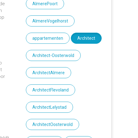
 de
AlmerePoort
n
 op
AlmereVogelhorst
appartementen
Architect
Architect-Oosterwold
p
t
ArchitectAlmere
oor
.
ArchitectFlevoland
ArchitectLelystad
ArchitectOosterwold