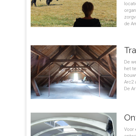
locat
organ
zorgv
de Am
Tra
De we
het t
bouww
Arc2 
De Ar
On
Voor 