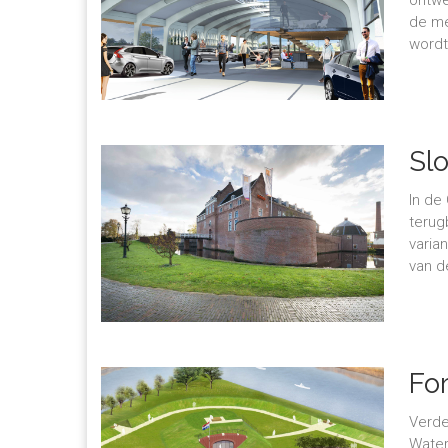
ontwe
de me
wordt
Sl
In de
terug
varia
van d
Fo
Verde
Water