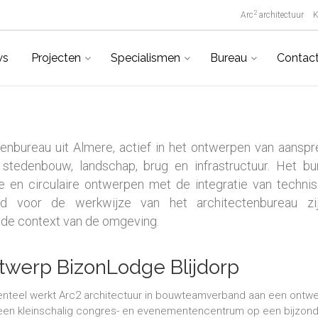
2
Arc
architectuur
K
ws
Projecten
Specialismen
Bureau
Contac
ctenbureau uit Almere, actief in het ontwerpen van aansp
 stedenbouw, landschap, brug en infrastructuur. Het bu
 en circulaire ontwerpen met de integratie van techni
end voor de werkwijze van het architectenbureau zi
 de context van de omgeving.
twerp BizonLodge Blijdorp
teel werkt Arc2 architectuur in bouwteamverband aan een ontw
een kleinschalig congres- en evenementencentrum op een bijzon