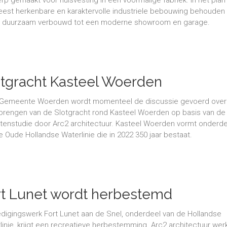
rp gemaakt voor huisvesting in een voormalige fabriek. In het plan b
est herkenbare en karaktervolle industriele bebouwing behouden
 duurzaam verbouwd tot een moderne showroom en garage.
otgracht Kasteel Woerden
 Gemeente Woerden wordt momenteel de discussie gevoerd over
brengen van de Slotgracht rond Kasteel Woerden op basis van de
ntenstudie door Arc2 architectuur. Kasteel Woerden vormt onderd
e Oude Hollandse Waterlinie die in 2022 350 jaar bestaat.
rt Lunet wordt herbestemd
digingswerk Fort Lunet aan de Snel, onderdeel van de Hollandse
linie, krijgt een recreatieve herbestemming. Arc2 architectuur wer