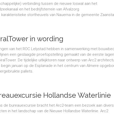
schappelijke) verbinding tussen de nieuwe loswal aan het
zeekanaal en het bedrijfsterrein van Afvalzorg
 karakteristieke stortheuvels van Nauerna in de gemeente Zaansta
iralTower in wording
ingen van het ROC Lelystad hebben in samenwerking met bouwbedr
ijnen een geslaagde proefopstelling gemaakt van de eerste lagen
iralTower. De tijdelijke uitkijktoren naar ontwerp van Arc2 architect
 begin januari op de Esplanade in het centrum van Almere opgeb
ergebruikte pallets.
reauexcursie Hollandse Waterlinie
ns de bureauexcursie bracht het Arc2-team een bezoek aan diver
cten in het landschap van de Nieuwe Hollandse Waterlinie. Arc2