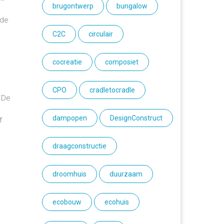
brugontwerp
bungalow
rde
C2C
circulair
cocreatie
composiet
CPO
cradletocradle
. De
dampopen
DesignConstruct
f
draagconstructie
droomhuis
duurzaam
ecobouw
ecohuis