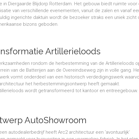
ie in Diergaarde Blijdorp Rotterdam. Het gebouw biedt ruimte voor
isatie van verschillende evenementen, vanuit de zalen en vanaf ee
uldig ingerichte daktuin wordt de bezoeker straks een uniek zicht
erikaanse bizons geboden.
nsformatie Artillerieloods
rkzaamheden rondom de herbestemming van de Artillerieloods o
errein van de Batterijen aan de Overeindseweg zijn in volle gang. He
erk vormt onderdeel van een historisch verdedigingswerk waarv
architectuur het herbestemmingsontwerp heeft gemaakt.
tillerieloods wordt getransformeerd tot kantoor en entreegebouw
twerp AutoShowroom
een autodealerbedrijf heeft Arc2 architectuur een 'avontuurlijk'