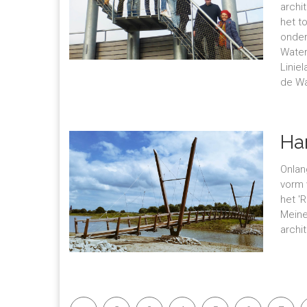
archi
het t
onder
Water
Linie
de Wa
Ha
Onlan
vorm 
het 'R
Meine
archi