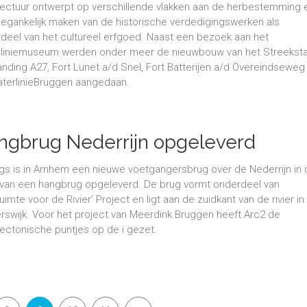
tectuur ontwerpt op verschillende vlakken aan de herbestemming 
oegankelijk maken van de historische verdedigingswerken als
deel van het cultureel erfgoed. Naast een bezoek aan het
liniemuseum werden onder meer de nieuwbouw van het Streeksta
landing A27, Fort Lunet a/d Snel, Fort Batterijen a/d Overeindseweg
terlinieBruggen aangedaan.
ngbrug Nederrijn opgeleverd
gs is in Arnhem een nieuwe voetgangersbrug over de Nederrijn in
van een hangbrug opgeleverd. De brug vormt onderdeel van
uimte voor de Rivier’ Project en ligt aan de zuidkant van de rivier in
rswijk. Voor het project van Meerdink Bruggen heeft Arc2 de
tectonische puntjes op de i gezet.