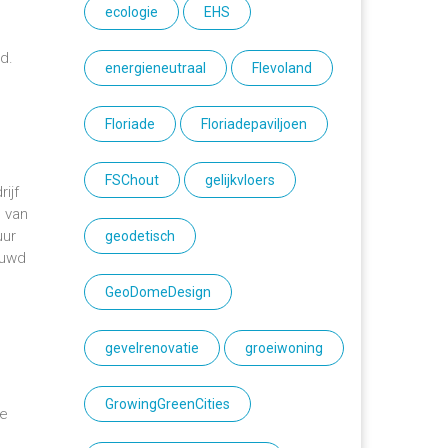
ecologie
EHS
d.
energieneutraal
Flevoland
Floriade
Floriadepaviljoen
FSChout
gelijkvloers
ijf
 van
uur
geodetisch
ouwd
GeoDomeDesign
gevelrenovatie
groeiwoning
GrowingGreenCities
se