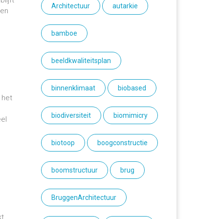
lijft
Architectuur
autarkie
 en
bamboe
beeldkwaliteitsplan
binnenklimaat
biobased
 het
biodiversiteit
biomimicry
eel
biotoop
boogconstructie
boomstructuur
brug
BruggenArchitectuur
kt