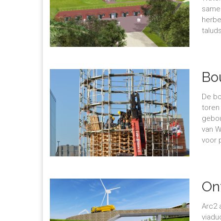
samen
herbe
talud
Bo
De bo
toren
gebou
van W
voor 
On
Arc2 
viadu