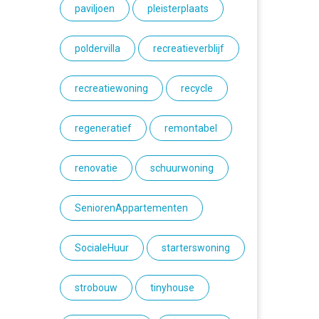
paviljoen
pleisterplaats
poldervilla
recreatieverblijf
recreatiewoning
recycle
regeneratief
remontabel
renovatie
schuurwoning
SeniorenAppartementen
SocialeHuur
starterswoning
strobouw
tinyhouse