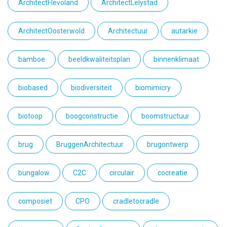
ArchitectFlevoland
ArchitectLelystad
ArchitectOosterwold
Architectuur
autarkie
bamboe
beeldkwaliteitsplan
binnenklimaat
biobased
biodiversiteit
biomimicry
biotoop
boogconstructie
boomstructuur
brug
BruggenArchitectuur
brugontwerp
bungalow
C2C
circulair
cocreatie
composiet
CPO
cradletocradle