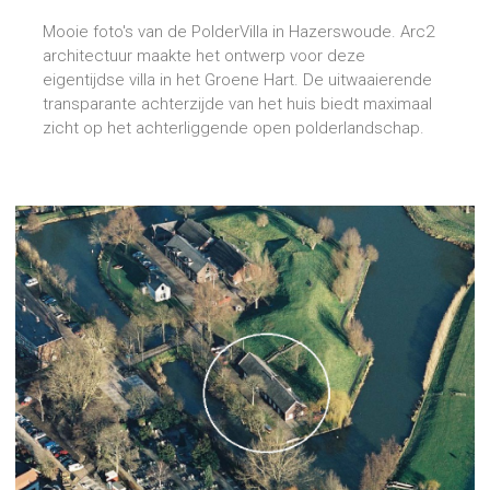
opgeleverd
Mooie foto's van de PolderVilla in Hazerswoude. Arc2
architectuur maakte het ontwerp voor deze
eigentijdse villa in het Groene Hart. De uitwaaierende
transparante achterzijde van het huis biedt maximaal
zicht op het achterliggende open polderlandschap.