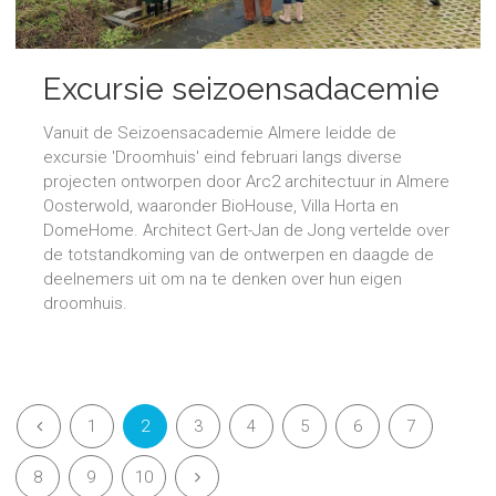
Excursie seizoensadacemie
Vanuit de Seizoensacademie Almere leidde de
excursie 'Droomhuis' eind februari langs diverse
projecten ontworpen door Arc2 architectuur in Almere
Oosterwold, waaronder BioHouse, Villa Horta en
DomeHome. Architect Gert-Jan de Jong vertelde over
de totstandkoming van de ontwerpen en daagde de
deelnemers uit om na te denken over hun eigen
droomhuis.
1
2
3
4
5
6
7
8
9
10