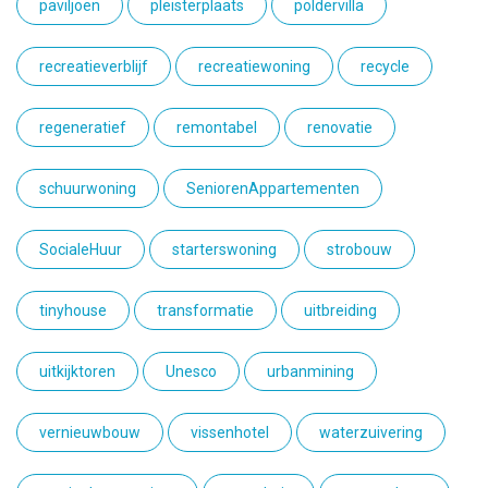
paviljoen
pleisterplaats
poldervilla
recreatieverblijf
recreatiewoning
recycle
regeneratief
remontabel
renovatie
schuurwoning
SeniorenAppartementen
SocialeHuur
starterswoning
strobouw
tinyhouse
transformatie
uitbreiding
uitkijktoren
Unesco
urbanmining
vernieuwbouw
vissenhotel
waterzuivering