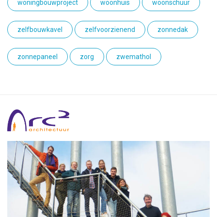
woningbouwproject
woonhuis
woonschuur
zelfbouwkavel
zelfvoorzienend
zonnedak
zonnepaneel
zorg
zwemathol