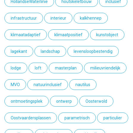
HollandseWaterlinie
houtskeletbouw
inclusief
infrastructuur
interieur
kalkhennep
klimaatadaptief
klimaatpositief
kunstobject
lagekant
landschap
levensloopbestendig
lodge
loft
masterplan
milieuvriendelijk
MVO
natuurinclusief
nautilus
ontmoetingsplek
ontwerp
Oosterwold
Oostvaardersplassen
parametrisch
particulier