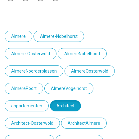
Almere
Almere-Nobelhorst
Almere-Oosterwold
AlmereNobelhorst
AlmereNoorderplassen
AlmereOosterwold
AlmerePoort
AlmereVogelhorst
appartementen
Architect
Architect-Oosterwold
ArchitectAlmere