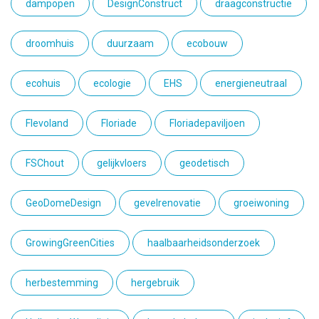
dampopen
DesignConstruct
draagconstructie
droomhuis
duurzaam
ecobouw
ecohuis
ecologie
EHS
energieneutraal
Flevoland
Floriade
Floriadepaviljoen
FSChout
gelijkvloers
geodetisch
GeoDomeDesign
gevelrenovatie
groeiwoning
GrowingGreenCities
haalbaarheidsonderzoek
herbestemming
hergebruik