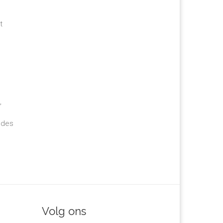
t
,
 des
Volg ons