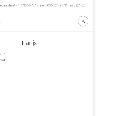
ebajastraat 41, 1336 NA Almere
036 521 7770
info@Arc2.nl
t
Parijs
 de
 van