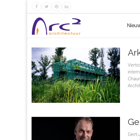
Nieu
Ar
Verti
inter
Chaum
Archi
Ge
Gert-