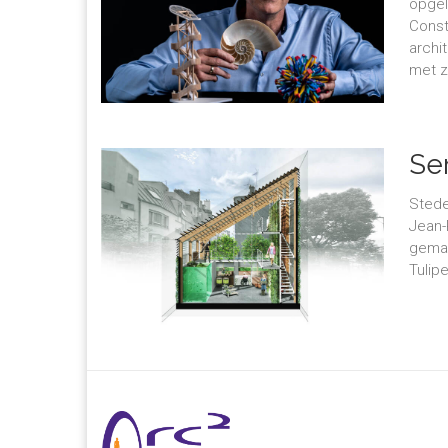
opgel
Const
archi
met zi
Se
Stedel
Jean-
gemaa
Tulip