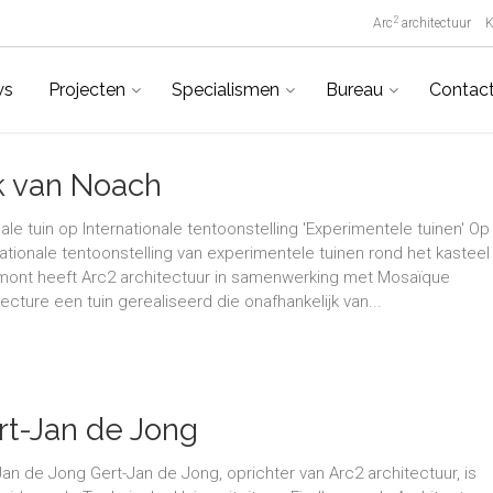
2
Arc
architectuur
K
ws
Projecten
Specialismen
Bureau
Contac
k van Noach
cale tuin op Internationale tentoonstelling 'Experimentele tuinen' Op
nationale tentoonstelling van experimentele tuinen rond het kasteel
ont heeft Arc2 architectuur in samenwerking met Mosaïque
tecture een tuin gerealiseerd die onafhankelijk van...
rt-Jan de Jong
Jan de Jong Gert-Jan de Jong, oprichter van Arc2 architectuur, is