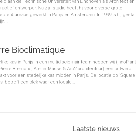
eid aan de Technische Universiteit van Eindhoven als Architect en
ructief ontwerper. Na zijn studie heeft hij voor diverse grote
tectenbureaus gewerkt in Parijs en Amsterdam. In 1999 is hij gestar
jn...
rre Bioclimatique
ijke kas in Parijs In een multidisciplinair team hebben wij (InnoPlant
Pierre Bremond, Atelier Masse & Arc2 architectuur) een ontwerp
kt voor een stedelijke kas midden in Parijs. De locatie op ‘Square
es’ betreft een plek waar een locale...
Laatste nieuws