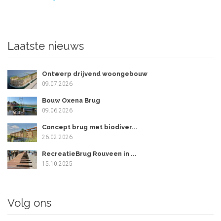
Laatste nieuws
Ontwerp drijvend woongebouw
09.07.2026
Bouw Oxena Brug
09.06.2026
Concept brug met biodiver...
26.02.2026
RecreatieBrug Rouveen in ...
15.10.2025
Volg ons