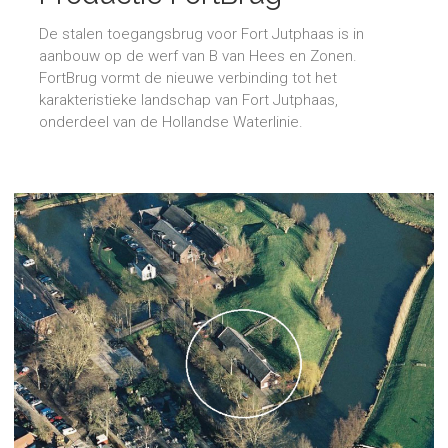
De stalen toegangsbrug voor Fort Jutphaas is in
aanbouw op de werf van B van Hees en Zonen.
FortBrug vormt de nieuwe verbinding tot het
karakteristieke landschap van Fort Jutphaas,
onderdeel van de Hollandse Waterlinie.